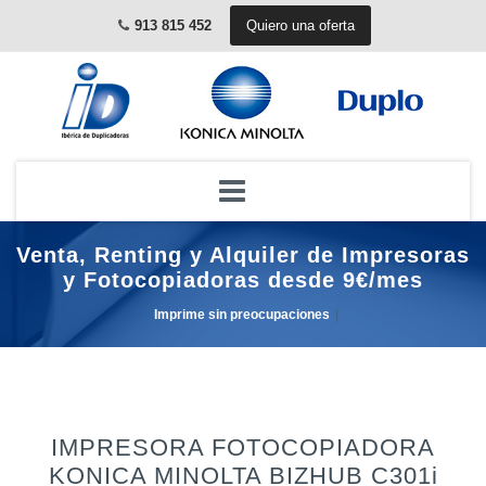
913 815 452
Quiero una oferta
Skip
to
Venta, Renting y Alquiler de Impresoras
content
y Fotocopiadoras desde 9€/mes
Imprime
|
IMPRESORA FOTOCOPIADORA
KONICA MINOLTA BIZHUB C301i